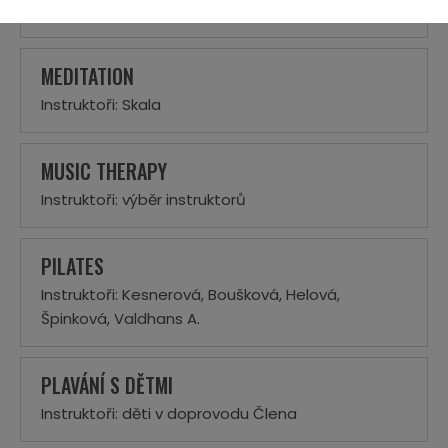
Instruktoři: Fraisová, Suková
MEDITATION
Instruktoři: Skala
MUSIC THERAPY
Instruktoři: výběr instruktorů
PILATES
Instruktoři: Kesnerová, Boušková, Helová,
Špinková, Valdhans A.
PLAVÁNÍ S DĚTMI
Instruktoři: děti v doprovodu Člena