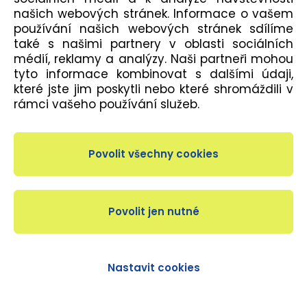
našich webových stránek. Informace o vašem
používání našich webových stránek sdílíme
CHILDREN´S CEREMONY
také s našimi partnery v oblasti sociálních
Instruktoři: výběr instruktorů
médií, reklamy a analýzy. Naši partneři mohou
tyto informace kombinovat s dalšími údaji,
které jste jim poskytli nebo které shromáždili v
INTERVAL TRAINING
rámci vašeho používání služeb.
Instruktoři: Hrubá, Vobr, Kůrková, Skalická
KETTLEBELLS
Instruktoři: Vágner
KICKBOX
Instruktoři: Maxiánová
Nastavit cookies
LADIES LATIN STYLING