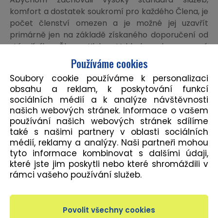
komfort a dostatek soukromí pro každého Člena, je
počet členství omezen a je možné jej uzavřít
primárně jen na základě získaného doporučení od
stávajícího Člena Klubu. Vzhledem k omezené
kapacitě Klubu jsou všichni zájemci o členství
Používáme cookies
zařazováni do pořadníku. V případě uvolnění
Soubory cookie používáme k personalizaci
kapacity jsou postupně oslovováni Klientským
obsahu a reklam, k poskytování funkcí
centrem Klubu.
sociálních médií a k analýze návštěvnosti
našich webových stránek. Informace o vašem
Po zapsání do pořadníku je základem pro uzavření
používání našich webových stránek sdílíme
členství získané doporučení od stávajícího Člena.
také s našimi partnery v oblasti sociálních
Pokud Vás některý z Členů doporučuje, může své
médií, reklamy a analýzy. Naši partneři mohou
doporučení zaslat prostřednictvím klientské sekce
tyto informace kombinovat s dalšími údaji,
po přihlášení na webových stránkách Klubu.
které jste jim poskytli nebo které shromáždili v
rámci vašeho používání služeb.