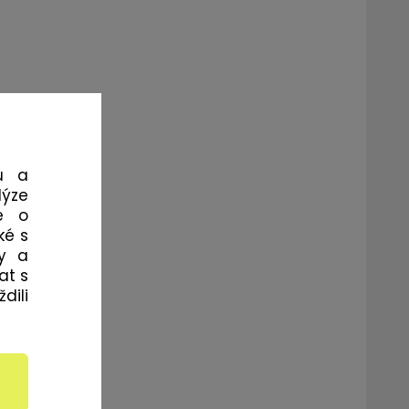
u a
lýze
e o
ké s
my a
at s
dili