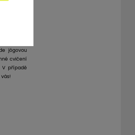
 vás v 7.15
ede jógovou
mné cvičení
. V případě
 vás!