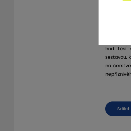
Pravidelná
Opět start
hod. těší 
sestavou, 
na čerstvé
nepříznivé
Sdílet