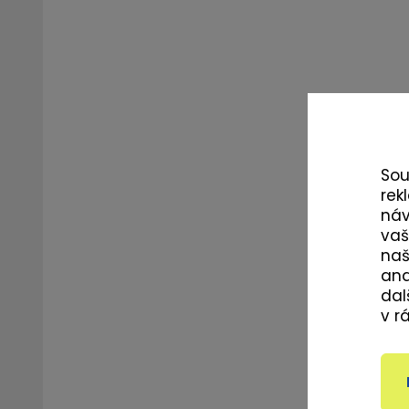
So
rek
ná
vaš
naš
ana
dal
v r