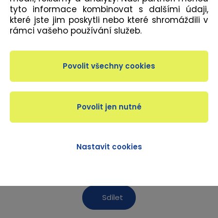
tyto informace kombinovat s dalšími údaji,
které jste jim poskytli nebo které shromáždili v
rámci vašeho používání služeb.
Roztančete své léto na speciální lekci Latin Mix s
Danielou Sukovou, která se uskuteční v neděli 16. 8.
2026 od 9.00 hod. Společně se seznámíte se
základními kroky oblíbených karibských tanců,
naučíte se jejich názvy a spojíte je do krátké
taneční choreografie. Na závěr lekce vás čeká
posílení středu těla, díky kterému odcházíte nejen s
dobrou náladou, ale i příjemně procvičeným tělem.
Nastavit cookies
Sdílet