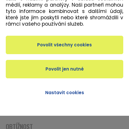
médií, reklamy a analýzy. Naši partneři mohou
tyto informace kombinovat s dalšími údaji,
které jste jim poskytli nebo které shromáždili v
POPIS
rámci vašeho používání služeb.
Trénink se zaměřením na střed těla s postupem ke
končetinám. Dochází k vědomé stabilizaci lopatek
a pánevního dna vzhledem k pozicím (stoj, sed,
leh). Lekce je vhodná pro začátečníky.
DÉLKA LEKCE
Nastavit cookies
55 minut
OBTÍŽNOST