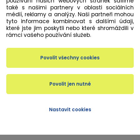
používání našich webových stránek sdílíme
také s našimi partnery v oblasti sociálních
médií, reklamy a analýzy. Naši partneři mohou
tyto informace kombinovat s dalšími údaji,
POPIS
které jste jim poskytli nebo které shromáždili v
rámci vašeho používání služeb.
Závěsný systém nastavitelných popruhů. Samotné
cvičení probíhá tak, že jedna část těla je vždy na
podložce a druhá je zavěšena na TRX®. Díky sklonu
těla k podložce se dá volit jednoduše odpor a tím
pracovat se zátěží. Lekce je vhodná pro mírně
pokročilé.
Nastavit cookies
DÉLKA LEKCE
55 minut