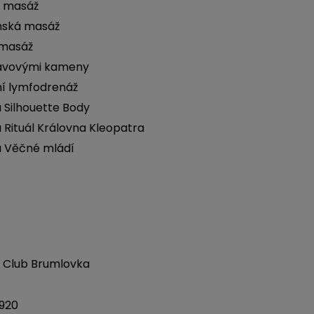
 masáž
nská masáž
 masáž
ávovými kameny
í lymfodrenáž
 Silhouette Body
 Rituál Královna Kleopatra
a Věčné mládí
 Club Brumlovka
 920