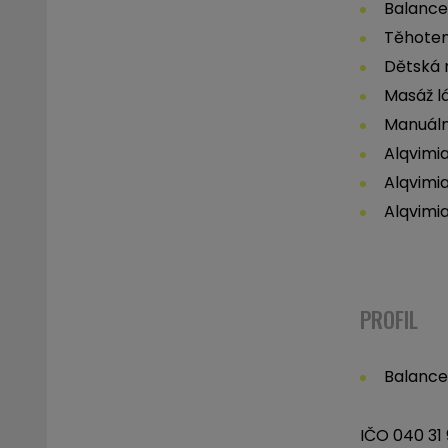
Balance
Těhote
Dětská
Masáž l
Manuáln
Alqvimia
Alqvimia
Alqvimi
PROFIL
Balance
IČO 040 31