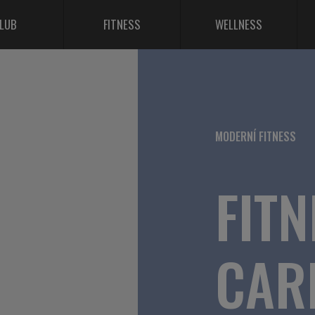
LUB
FITNESS
WELLNESS
MODERNÍ FITNESS
FITN
CAR