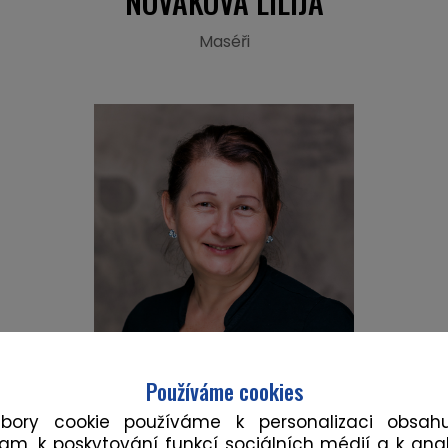
NOVÁKOVÁ LILIJA
Maséři
Používáme cookies
ubory cookie používáme k personalizaci obsah
lam, k poskytování funkcí sociálních médií a k ana