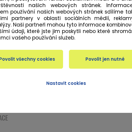
vštěvnosti našich webových stránek. Informac
 CERTIFIKACE
em používání našich webových stránek sdílíme ta
imi partnery v oblasti sociálních médií, rekla
lýzy. Naši partneři mohou tyto informace kombinov
utická škola
šími údaji, které jste jim poskytli nebo které shromáž
egenerační a rekondiční masáže (Dexter Academy)
ámci vašeho používání služeb.
 metoda, Breussova masáž (Dexter Academy)
2 - 3
kralni terapie (Edu Spa College)
rapie (UAPK)
ní kosmetika (ZČR)
Nastavit cookies
iometrické corekce(INA - Německo Hanovar) zdravotní 
ACE