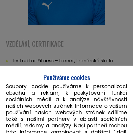
VZDĚLÁNÍ, CERTIFIKACE
Instruktor Fitness – trenér, trenérská škola
Ronnie
Používáme cookies
Functional Range Conditioning by Dr. Andreo
Soubory cookie používáme k personalizaci
Spina – Mobility Specialist
obsahu a reklam, k poskytování funkcí
sociálních médií a k analýze návštěvnosti
našich webových stránek. Informace o vašem
používání našich webových stránek sdílíme
SPECIALIZACE
také s našimi partnery v oblasti sociálních
médií, reklamy a analýzy. Naši partneři mohou
tyto informace kombinovat s dalšími údaji,