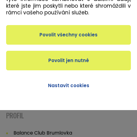
Osobní Trenér
které jste jim poskytli nebo které shromáždili v
Instruktor Fitness
rámci vašeho používání služeb.
KINSTRETCH (Tenzní mobilita)
FRC – Functional Range Conditioning
Bojové sporty pro začátečníky (Box, Muay Thai,
Wrestling, Grappling)
Kondiční a silový trénink pro bojové sporty
Kondiční a silový trénink fotbalistů
Silový trénink
Redukce váhy
Nastavit cookies
PROFIL
Balance Club Brumlovka