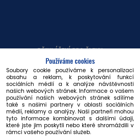
CHCI SE STÁT ČLENEM KLUBU
PŘIHLÁŠENÍ PRO ČLENY
Používáme cookies
Soubory cookie používáme k personalizaci
E-mail
obsahu a reklam, k poskytování funkcí
sociálních médií a k analýze návštěvnosti
našich webových stránek. Informace o vašem
Heslo
používání našich webových stránek sdílíme
také s našimi partnery v oblasti sociálních
médií, reklamy a analýzy. Naši partneři mohou
tyto informace kombinovat s dalšími údaji,
Zapamatovat přihlášení
které jste jim poskytli nebo které shromáždili v
rámci vašeho používání služeb.