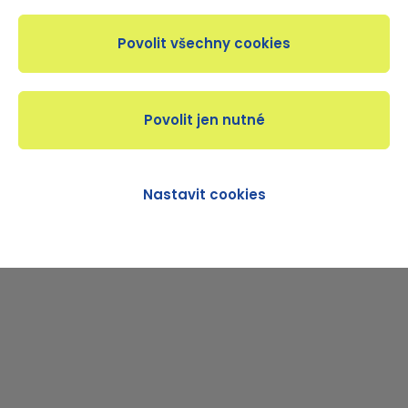
Začátečník
Středně pokročilý
Pokročilý
CHCI SE STÁT ČLENEM KLUBU
Nastavit cookies