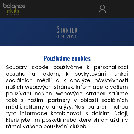
ČTVRTEK
6. 8. 2026
Týden
Lekce
Instruktoři
Místo
Používáme cookies
Soubory cookie používáme k personalizaci
obsahu a reklam, k poskytování funkcí
19:00 - 19:55
Studio 1
sociálních médií a k analýze návštěvnosti
ZUMBA®
našich webových stránek. Informace o vašem
Alexandra Fraisová
používání našich webových stránek sdílíme
také s našimi partnery v oblasti sociálních
médií, reklamy a analýzy. Naši partneři mohou
tyto informace kombinovat s dalšími údaji,
které jste jim poskytli nebo které shromáždili v
Uložit rozvrh hodin
rámci vašeho používání služeb.