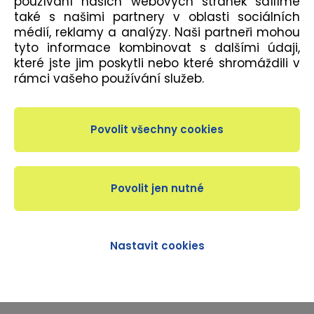
používání našich webových stránek sdílíme
také s našimi partnery v oblasti sociálních
médií, reklamy a analýzy. Naši partneři mohou
tyto informace kombinovat s dalšími údaji,
POPIS
které jste jim poskytli nebo které shromáždili v
rámci vašeho používání služeb.
Silný core je základem pro oporu páteře a kvalitní
mobilitu celého kosterního systému. Tato lekce je
zaměřena na střed těla po dlouhé pauze, po
nemoci nebo karanténě a nebo také pro estetické
vyrýsování břicha. Lekce je vhodná pro
začátečníky.
Nastavit cookies
DÉLKA LEKCE
55 minut