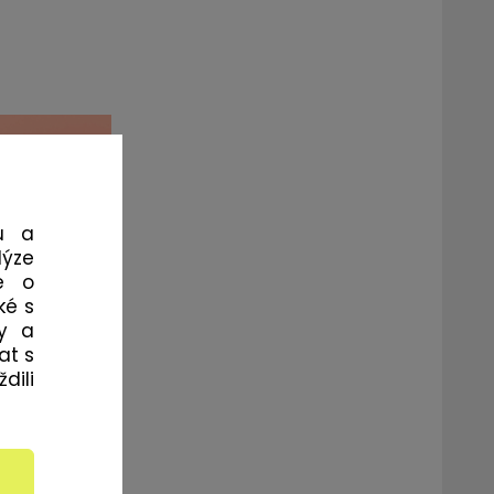
u a
lýze
e o
ké s
my a
at s
dili