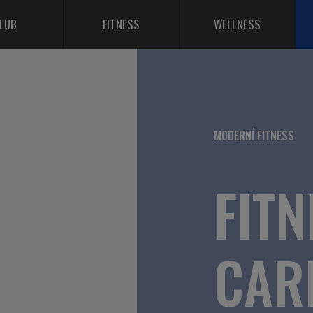
LUB
FITNESS
WELLNESS
MODERNÍ FITNESS
FITN
CAR