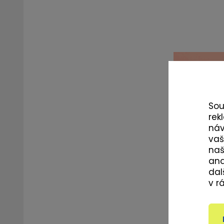
So
rek
ná
vaš
naš
ana
dal
v r