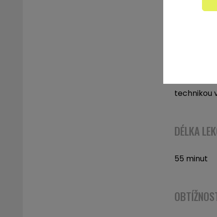
POPIS
Les Mills 
nakládací 
technikou v
DÉLKA LEK
55 minut
OBTÍŽNOS