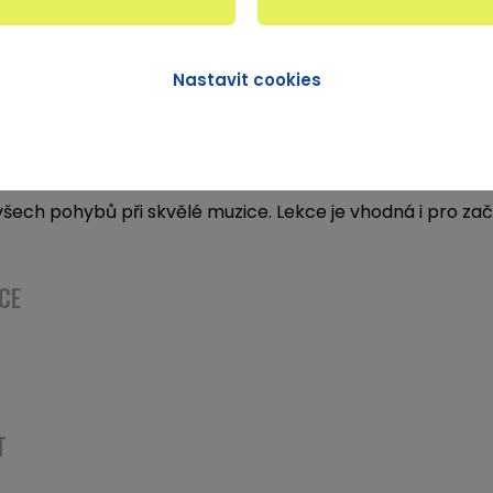
Nastavit cookies
BODYPUMP® je silově vytrvalostní trénink celého těla
činky se zátěží s velkým počtem opakování. Instruktor 
šech pohybů při skvělé muzice. Lekce je vhodná i pro za
CE
T