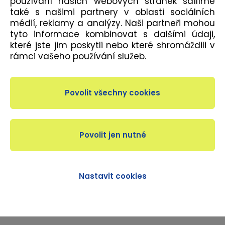
používání našich webových stránek sdílíme
také s našimi partnery v oblasti sociálních
médií, reklamy a analýzy. Naši partneři mohou
tyto informace kombinovat s dalšími údaji,
POPIS
které jste jim poskytli nebo které shromáždili v
rámci vašeho používání služeb.
Velmi jemná jóga, která je vhodná k podpoření
kvalitního spánku a posílení duševní harmonie.
Dechovým cvičením dochází k uvolňování
psychických a fyzických blokád a celkové
rovnováze těla. Lekce je vhodná pro začátečníky i
pokročilé.
Nastavit cookies
DÉLKA LEKCE
55 minut