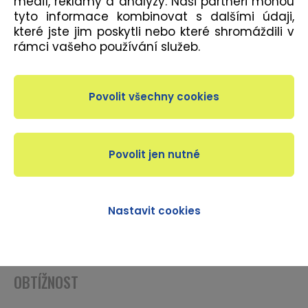
médií, reklamy a analýzy. Naši partneři mohou
tyto informace kombinovat s dalšími údaji,
které jste jim poskytli nebo které shromáždili v
rámci vašeho používání služeb.
POPIS
Plavání s dětmi od 3 let věku ve vyhrazených dnech
a časech. Vstupné pro dítě v doprovodu Člena se
řídí aktuálním ceníkem doplňkových služeb.
DÉLKA LEKCE
Nastavit cookies
240 minut
OBTÍŽNOST