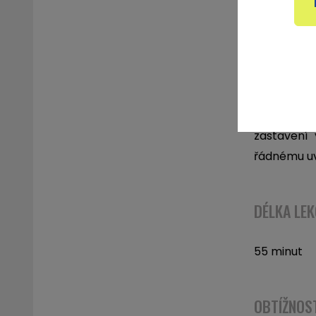
POPIS
Tato lekc
pozdravy s
zastavení 
řádnému uv
DÉLKA LEK
55 minut
OBTÍŽNOS