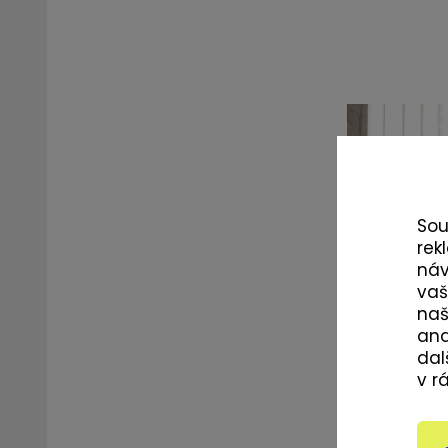
So
rek
ná
vaš
naš
ana
dal
v r