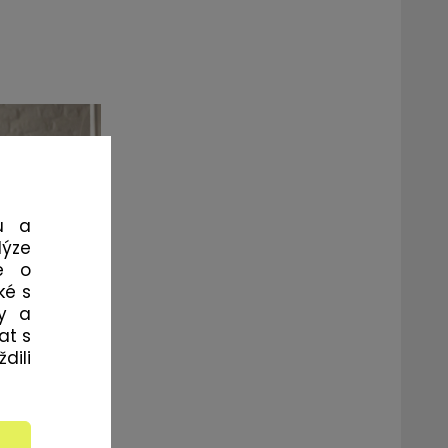
u a
lýze
e o
ké s
my a
at s
dili