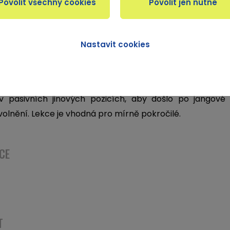
Nastavit cookies
e má dynamický začátek, dojde k protažení a zahřátí
lunci s pár silovými pozicemi. Ve druhé polovině le
v pasivních jinových pozicích, aby došlo po jangové
olnění. Lekce je vhodná pro mírně pokročilé.
CE
T