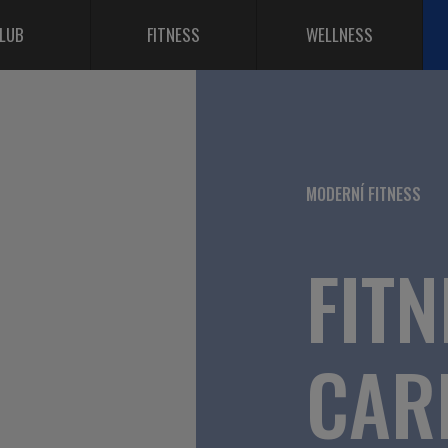
LUB
FITNESS
WELLNESS
MODERNÍ FITNESS
FITN
CAR