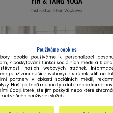
YIN & YANG YOGA
Instruktoři: Khan Vacková
Používáme cookies
ubory cookie používáme k personalizaci obsah
lam, k poskytování funkcí sociálních médií a k ana
vštěvnosti našich webových stránek. Informac
em používání našich webových stránek sdílíme ta
imi partnery v oblasti sociálních médií, rekla
lýzy. Naši partneři mohou tyto informace kombinov
šími údaji, které jste jim poskytli nebo které shromáž
ámci vašeho používání služeb.