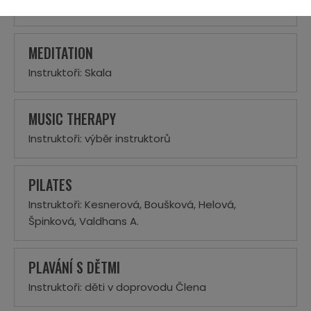
Instruktoři: Fraisová, Suková
MEDITATION
Instruktoři: Skala
MUSIC THERAPY
Instruktoři: výběr instruktorů
PILATES
Instruktoři: Kesnerová, Boušková, Helová,
Špinková, Valdhans A.
PLAVÁNÍ S DĚTMI
Instruktoři: děti v doprovodu Člena