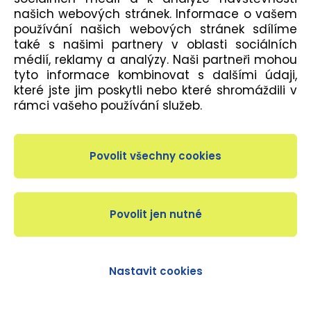
našich webových stránek. Informace o vašem
používání našich webových stránek sdílíme
CHILDREN´S CEREMONY
také s našimi partnery v oblasti sociálních
Instruktoři: výběr instruktorů
médií, reklamy a analýzy. Naši partneři mohou
tyto informace kombinovat s dalšími údaji,
které jste jim poskytli nebo které shromáždili v
INTERVAL TRAINING
rámci vašeho používání služeb.
Instruktoři: Hrubá, Vobr, Kůrková, Skalická
KETTLEBELLS
Instruktoři: Vágner
KICKBOX
Instruktoři: Maxiánová
Nastavit cookies
LADIES LATIN STYLING