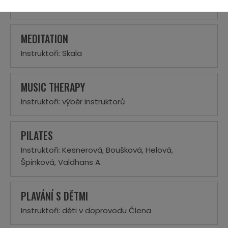
Instruktoři: Fraisová, Suková
MEDITATION
Instruktoři: Skala
MUSIC THERAPY
Instruktoři: výběr instruktorů
PILATES
Instruktoři: Kesnerová, Boušková, Helová,
Špinková, Valdhans A.
PLAVÁNÍ S DĚTMI
Instruktoři: děti v doprovodu Člena