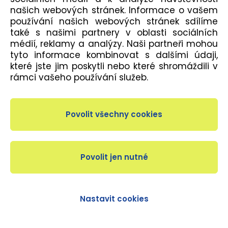
našich webových stránek. Informace o vašem
používání našich webových stránek sdílíme
CHILDREN´S CEREMONY
také s našimi partnery v oblasti sociálních
Instruktoři: výběr instruktorů
médií, reklamy a analýzy. Naši partneři mohou
tyto informace kombinovat s dalšími údaji,
které jste jim poskytli nebo které shromáždili v
INTERVAL TRAINING
rámci vašeho používání služeb.
Instruktoři: Hrubá, Vobr, Kůrková, Skalická
KETTLEBELLS
Instruktoři: Vágner
KICKBOX
Instruktoři: Maxiánová
Nastavit cookies
LADIES LATIN STYLING